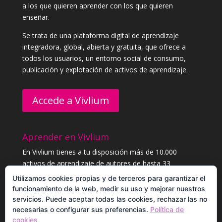
a los que quieren aprender con los que quieren
enseñar.
Se trata de una plataforma digital de aprendizaje
integradora, global, abierta y gratuita, que ofrece a
todos los usuarios, un entorno social de consumo,
publicación y explotación de activos de aprendizaje.
Accede a Vivlium
Aprender en Vivlium
En Vivlium tienes a tu disposición más de 10.000
activos de aprendizaje de autores de hasta 33
categorías distintas. Aprende sin límites, y consigue
Utilizamos cookies propias y de terceros para garantizar el
diplomas.
funcionamiento de la web, medir su uso y mejorar nuestros
servicios. Puede aceptar todas las cookies, rechazar las no
necesarias o configurar sus preferencias.
Política de
Registrarme para aprender
cookies