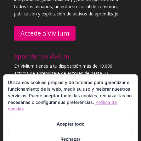
todos los usuarios, un entorno social de consumo,
publicación y explotación de activos de aprendizaje.
Accede a Vivlium
Aprender en Vivlium
En Vivlium tienes a tu disposición más de 10.000
activos de aprendizaje de autores de hasta 33
categorías distintas. Aprende sin límites, y consigue
Utilizamos cookies propias y de terceros para garantizar el
diplomas.
funcionamiento de la web, medir su uso y mejorar nuestros
servicios. Puede aceptar todas las cookies, rechazar las no
necesarias o configurar sus preferencias.
Política de
Registrarme para aprender
cookies
Aceptar todo
Rechazar