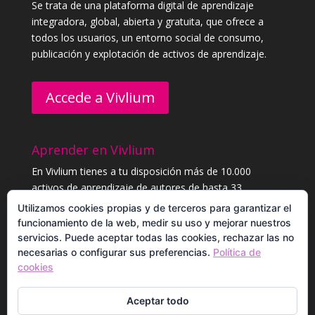
Se trata de una plataforma digital de aprendizaje
integradora, global, abierta y gratuita, que ofrece a
todos los usuarios, un entorno social de consumo,
publicación y explotación de activos de aprendizaje.
Accede a Vivlium
Aprender en Vivlium
En Vivlium tienes a tu disposición más de 10.000
activos de aprendizaje de autores de hasta 33
categorías distintas. Aprende sin límites, y consigue
Utilizamos cookies propias y de terceros para garantizar el
diplomas.
funcionamiento de la web, medir su uso y mejorar nuestros
servicios. Puede aceptar todas las cookies, rechazar las no
necesarias o configurar sus preferencias.
Política de
Registrarme para aprender
cookies
Aceptar todo