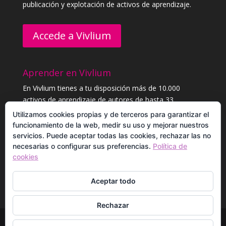
publicación y explotación de activos de aprendizaje.
Accede a Vivlium
Aprender en Vivlium
En Vivlium tienes a tu disposición más de 10.000
activos de aprendizaje de autores de hasta 33
categorías distintas. Aprende sin límites, y consigue
Utilizamos cookies propias y de terceros para garantizar el
diplomas.
funcionamiento de la web, medir su uso y mejorar nuestros
servicios. Puede aceptar todas las cookies, rechazar las no
necesarias o configurar sus preferencias.
Política de
Registrarme para aprender
cookies
Aceptar todo
Rechazar
© Vivlium 2017