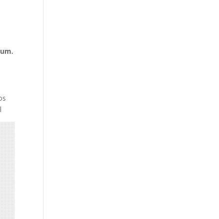
ium.
os
l