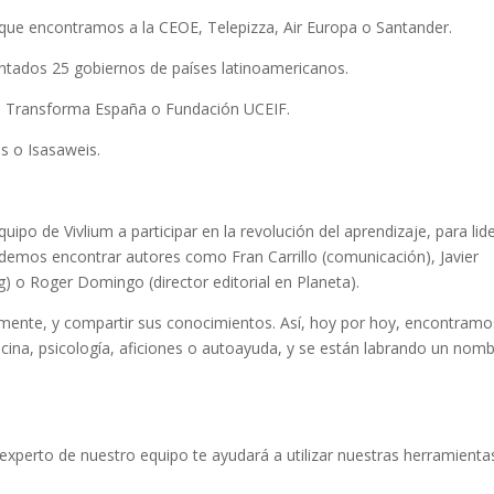
 que encontramos a la CEOE, Telepizza, Air Europa o Santander.
ntados 25 gobiernos de países latinoamericanos.
, Transforma España o Fundación UCEIF.
s o Isasaweis.
uipo de Vivlium a participar en la revolución del aprendizaje, para lid
 podemos encontrar autores como Fran Carrillo (comunicación), Javier
ng) o Roger Domingo (director editorial en Planeta).
emente, y compartir sus conocimientos. Así, hoy por hoy, encontramo
ina, psicología, aficiones o autoayuda, y se están labrando un nom
 experto de nuestro equipo te ayudará a utilizar nuestras herramienta