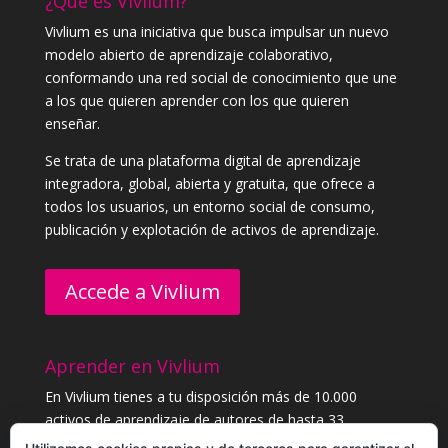
¿Qué es Vivlium?
Vivlium es una iniciativa que busca impulsar un nuevo
modelo abierto de aprendizaje colaborativo,
conformando una red social de conocimiento que une
a los que quieren aprender con los que quieren
enseñar.
Se trata de una plataforma digital de aprendizaje
integradora, global, abierta y gratuita, que ofrece a
todos los usuarios, un entorno social de consumo,
publicación y explotación de activos de aprendizaje.
Accede a Vivlium
Aprender en Vivlium
En Vivlium tienes a tu disposición más de 10.000
activos de aprendizaje de autores de hasta 33
categorías distintas. Aprende sin límites, y consigue