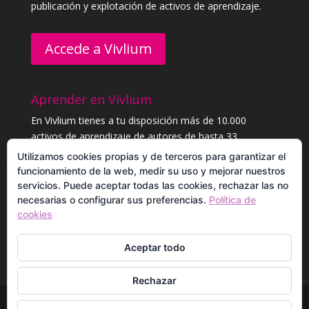
publicación y explotación de activos de aprendizaje.
Accede a Vivlium
Aprender en Vivlium
En Vivlium tienes a tu disposición más de 10.000
activos de aprendizaje de autores de hasta 33
categorías distintas. Aprende sin límites, y consigue
Utilizamos cookies propias y de terceros para garantizar el
diplomas.
funcionamiento de la web, medir su uso y mejorar nuestros
servicios. Puede aceptar todas las cookies, rechazar las no
necesarias o configurar sus preferencias.
Política de
Registrarme para aprender
cookies
Aceptar todo
Rechazar
© Vivlium 2017