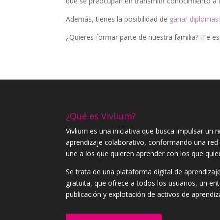
que se preocupan en transmitir conocimiento a 
Además, tienes la posibilidad de
ganar diplomas
¿Quieres formar parte de nuestra familia? ¡Te 
¿Qué es Vivlium?
Vivlium es una iniciativa que busca impulsar un
aprendizaje colaborativo, conformando una red
une a los que quieren aprender con los que quie
Se trata de una plataforma digital de aprendizaje
gratuita, que ofrece a todos los usuarios, un e
publicación y explotación de activos de aprendiz