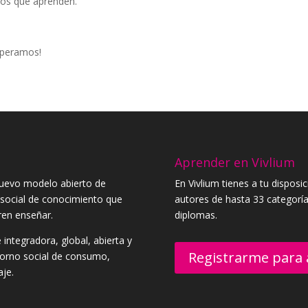
los que aprenden.
.
esperamos!
Aprender en Vivlium
 nuevo modelo abierto de
En Vivlium tienes a tu dispos
 social de conocimiento que
autores de hasta 33 categorías
ren enseñar.
diplomas.
 integradora, global, abierta y
Registrarme para
ntorno social de consumo,
aje.