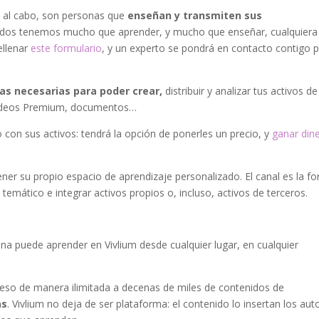
n y al cabo, son personas que
enseñan y transmiten sus
todos tenemos mucho que aprender, y mucho que enseñar, cualquiera
ellenar
este formulario
, y un experto se pondrá en contacto contigo 
as necesarias para poder crear,
distribuir y analizar tus activos de
, videos Premium, documentos…
o con sus activos: tendrá la opción de ponerles un precio, y
ganar din
tener su propio espacio de aprendizaje personalizado. El canal es la f
temático e integrar activos propios o, incluso, activos de terceros.
ona puede aprender en Vivlium desde cualquier lugar, en cualquier
ceso de manera ilimitada a decenas de miles de contenidos de
as
. Vivlium no deja de ser plataforma: el contenido lo insertan los aut